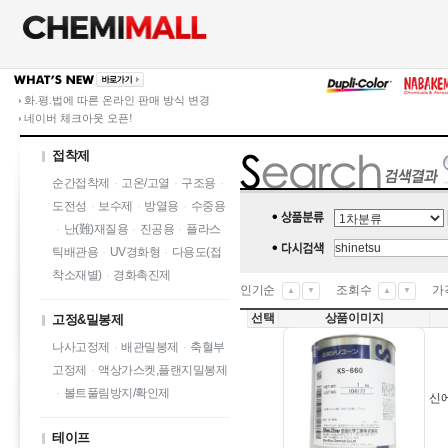
화.평.법에 따른 온라인 판매 방식 변경
네이버 체크아웃 오픈!
접착제
순간접착제
·
고온/고열
·
구조용
·
도전성
·
보수제
·
방열용
·
수중용
·
난(難)재질용
·
진공용
·
플라스
틱배관용
·
UV경화형
·
다용도(접
착소재별)
·
경화촉진제
인기순
조회수
가
▲
▼
▲
▼
선택
상품이미지
고정&밀봉제
나사고정제
·
배관밀봉제
·
축혈부
고정제
·
액상가스켓,플랜지밀봉제
·
볼트풀림방지/확인제
신에
테이프