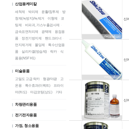
산업용케미칼
세척제
·
박리제
·
윤활/침투제
·
방
청제(녹방지)/녹제거
·
이형제
·
코
신에
팅제
·
비파괴, 가스누출검사제
·
금속표면처리제
·
광택제
·
용접용
품
·
정전기방지제
·
핸드크리너
·
먼지제거제
·
몰딩제
·
특수산업용
품
·
실리카겔(방습제)
·
락카
·
식
품용(NSF H1)
신에
미술용품
고밀도 고급 락카
·
형광/야광
·
고
온용
·
특수효과(이펙트)
·
프라이
머(하도)
·
마감코팅(상도)
·
기타
신에
차량관리용품
전기전자용품
가정, 청소용품