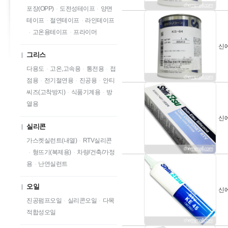
포장(OPP)
·
도전성테이프
·
양면
테이프
·
절연테이프
·
라인테이프
·
고온용테이프
·
프라이머
신에
그리스
다용도
·
고온,고속용
·
통전용
·
접
점용
·
전기절연용
·
진공용
·
안티
씨즈(고착방지)
·
식품기계용
·
방
열용
신에
실리콘
가스켓실런트(내열)
·
RTV실리콘
·
형뜨기(복제용)
·
차량/건축/가정
용
·
난연실런트
오일
신에
진공펌프오일
·
실리콘오일
·
다목
적합성오일