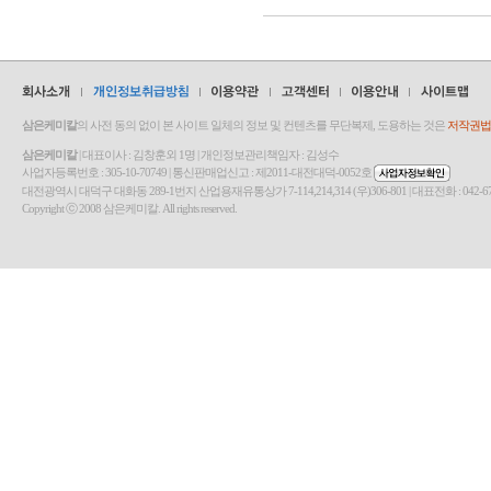
삼은케미칼
의 사전 동의 없이 본 사이트 일체의 정보 및 컨텐츠를 무단복제, 도용하는 것은
저작권법(
삼은케미칼
| 대표이사 : 김창훈외 1명 | 개인정보관리책임자 : 김성수
사업자등록번호 : 305-10-70749 | 통신판매업신고 : 제2011-대전대덕-0052호
대전광역시 대덕구 대화동 289-1번지 산업용재유통상가 7-114,214,314 (우)306-801 | 대표전화 : 042-670-7580 | Fa
Copyright ⓒ 2008 삼은케미칼. All rights reserved.