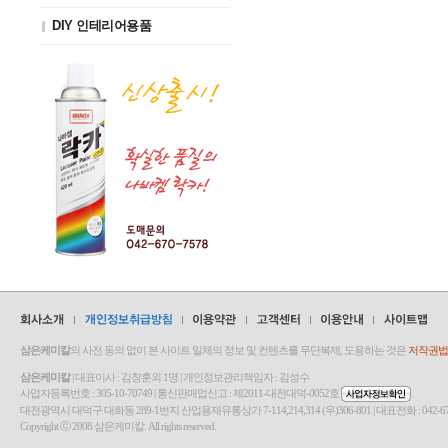
DIY 인테리어용품
삼은케미칼
의 사전 동의 없이 본 사이트 일체의 정보 및 컨텐츠를 무단복제, 도용하는 것은
저작권법(
삼은케미칼
| 대표이사 : 김창훈외 1명 | 개인정보관리책임자 : 김성수
사업자등록번호 : 305-10-70749 | 통신판매업신고 : 제2011-대전대덕-0052호
대전광역시 대덕구 대화동 289-1번지 산업용재유통상가 7-114,214,314 (우)306-801 | 대표전화 : 042-670-7580 | Fa
Copyright ⓒ 2008 삼은케미칼. All rights reserved.