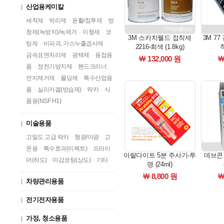
산업용케미칼
세척제
·
박리제
·
윤활/침투제
·
방
청제(녹방지)/녹제거
·
이형제
·
코
3M 스카치웰드 접착제
3M 7
팅제
·
비파괴, 가스누출검사제
·
2216-회색 (1.8kg)
착
금속표면처리제
·
광택제
·
용접용
￦ 132,000 원
￦
품
·
정전기방지제
·
핸드크리너
·
먼지제거제
·
몰딩제
·
특수산업용
품
·
실리카겔(방습제)
·
락카
·
식
품용(NSF H1)
미술용품
고밀도 고급 락카
·
형광/야광
·
고
온용
·
특수효과(이펙트)
·
프라이
아랄다이트 5분 주사기-투
데브콘 S-
머(하도)
·
마감코팅(상도)
·
기타
명 (24ml)
￦ 8,800 원
￦
차량관리용품
전기전자용품
가정, 청소용품