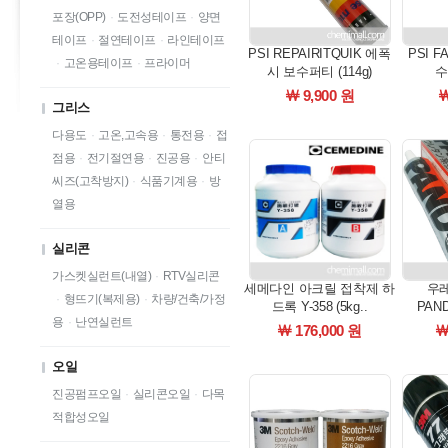
포장(OPP)
·
도전성테이프
·
양면
테이프
·
절연테이프
·
라인테이프
PSI REPAIRITQUIK 에폭
PSI F
·
고온용테이프
·
프라이머
시 보수퍼티 (114g)
수
￦ 9,900 원
￦
그리스
다용도
·
고온,고속용
·
통전용
·
접
점용
·
전기절연용
·
진공용
·
안티
씨즈(고착방지)
·
식품기계용
·
방
열용
실리콘
가스켓실런트(내열)
·
RTV실리콘
세메다인 아크릴 접착제 하
우
·
형뜨기(복제용)
·
차량/건축/가정
드록 Y-358 (5kg..
PAND
용
·
난연실런트
￦ 176,000 원
￦
오일
진공펌프오일
·
실리콘오일
·
다목
적합성오일