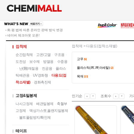
화.평.법에 따른 온라인 판매 방식 변경
네이버 체크아웃 오픈!
접착제
>
다용도(접착소재별)
접착제
순간접착제
·
고온/고열
·
구조용
·
고무
[6]
도전성
·
보수제
·
방열용
·
수중용
플라스틱(PE.PP,아세탈)
[2]
·
난(難)재질용
·
진공용
·
플라스
틱배관용
·
UV경화형
·
다용도(접
목재
[13]
착소재별)
·
경화촉진제
고정&밀봉제
인기순
조회수
가
▲
▼
▲
▼
나사고정제
·
배관밀봉제
·
축혈부
고정제
·
액상가스켓,플랜지밀봉제
·
볼트풀림방지/확인제
테이프