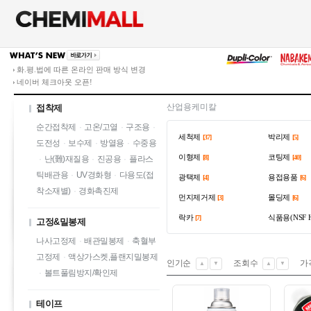
화.평.법에 따른 온라인 판매 방식 변경
네이버 체크아웃 오픈!
산업용케미칼
접착제
순간접착제
·
고온/고열
·
구조용
·
세척제
박리제
[37]
[5]
도전성
·
보수제
·
방열용
·
수중용
이형제
코팅제
[8]
[40]
·
난(難)재질용
·
진공용
·
플라스
틱배관용
·
UV경화형
·
다용도(접
광택제
용접용품
[4]
[6]
착소재별)
·
경화촉진제
먼지제거제
몰딩제
[3]
[6]
락카
식품용(NSF H
[7]
고정&밀봉제
나사고정제
·
배관밀봉제
·
축혈부
고정제
·
액상가스켓,플랜지밀봉제
인기순
조회수
가
▲
▼
▲
▼
·
볼트풀림방지/확인제
테이프