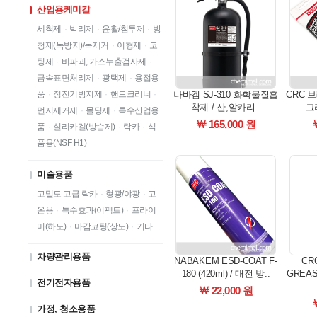
산업용케미칼
세척제
·
박리제
·
윤활/침투제
·
방
청제(녹방지)/녹제거
·
이형제
·
코
팅제
·
비파괴, 가스누출검사제
·
금속표면처리제
·
광택제
·
용접용
품
·
정전기방지제
·
핸드크리너
·
나바켐 SJ-310 화학물질흡
CRC 
착제 / 산,알카리..
그리
먼지제거제
·
몰딩제
·
특수산업용
￦ 165,000 원
품
·
실리카겔(방습제)
·
락카
·
식
품용(NSF H1)
미술용품
고밀도 고급 락카
·
형광/야광
·
고
온용
·
특수효과(이펙트)
·
프라이
머(하도)
·
마감코팅(상도)
·
기타
차량관리용품
NABAKEM ESD-COAT F-
CRC
180 (420ml) / 대전 방..
GREAS
전기전자용품
￦ 22,000 원
가정, 청소용품