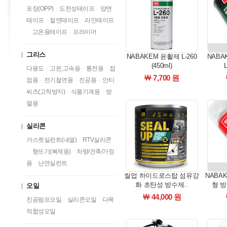
포장(OPP)
·
도전성테이프
·
양면
테이프
·
절연테이프
·
라인테이프
·
고온용테이프
·
프라이머
그리스
NABAKEM 윤활제 L-260
NAB
(450ml)
다용도
·
고온,고속용
·
통전용
·
접
￦ 7,700 원
점용
·
전기절연용
·
진공용
·
안티
씨즈(고착방지)
·
식품기계용
·
방
열용
실리콘
가스켓실런트(내열)
·
RTV실리콘
·
형뜨기(복제용)
·
차량/건축/가정
용
·
난연실런트
씰업 하이드로스탑 섬유강
NABA
화 초탄성 방수제..
형 방
오일
￦ 44,000 원
진공펌프오일
·
실리콘오일
·
다목
적합성오일