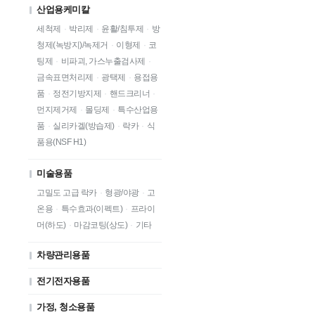
산업용케미칼
세척제
·
박리제
·
윤활/침투제
·
방
청제(녹방지)/녹제거
·
이형제
·
코
팅제
·
비파괴, 가스누출검사제
·
금속표면처리제
·
광택제
·
용접용
품
·
정전기방지제
·
핸드크리너
·
먼지제거제
·
몰딩제
·
특수산업용
품
·
실리카겔(방습제)
·
락카
·
식
품용(NSF H1)
미술용품
고밀도 고급 락카
·
형광/야광
·
고
온용
·
특수효과(이펙트)
·
프라이
머(하도)
·
마감코팅(상도)
·
기타
차량관리용품
전기전자용품
가정, 청소용품