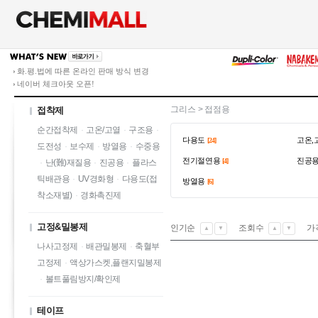
화.평.법에 따른 온라인 판매 방식 변경
네이버 체크아웃 오픈!
그리스
>
접점용
접착제
순간접착제
·
고온/고열
·
구조용
·
다용도
고온,
[24]
도전성
·
보수제
·
방열용
·
수중용
전기절연용
진공
[4]
·
난(難)재질용
·
진공용
·
플라스
틱배관용
·
UV경화형
·
다용도(접
방열용
[6]
착소재별)
·
경화촉진제
고정&밀봉제
인기순
조회수
가
▲
▼
▲
▼
나사고정제
·
배관밀봉제
·
축혈부
고정제
·
액상가스켓,플랜지밀봉제
·
볼트풀림방지/확인제
테이프