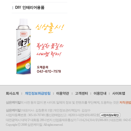
DIY 인테리어용품
삼은케미칼
의 사전 동의 없이 본 사이트 일체의 정보 및 컨텐츠를 무단복제, 도용하는 것은
저작권법(
삼은케미칼
| 대표이사 : 김창훈외 1명 | 개인정보관리책임자 : 김성수
사업자등록번호 : 305-10-70749 | 통신판매업신고 : 제2011-대전대덕-0052호
대전광역시 대덕구 대화동 289-1번지 산업용재유통상가 7-114,214,314 (우)306-801 | 대표전화 : 042-670-7580 | Fa
Copyright ⓒ 2008 삼은케미칼. All rights reserved.