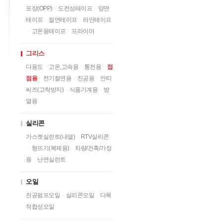
포장(OPP)
·
도전성테이프
·
양면
테이프
·
절연테이프
·
라인테이프
·
고온용테이프
·
프라이머
그리스
다용도
·
고온,고속용
·
통전용
·
접
점용
·
전기절연용
·
진공용
·
안티
씨즈(고착방지)
·
식품기계용
·
방
열용
실리콘
가스켓실런트(내열)
·
RTV실리콘
·
형뜨기(복제용)
·
차량/건축/가정
용
·
난연실런트
오일
진공펌프오일
·
실리콘오일
·
다목
적합성오일