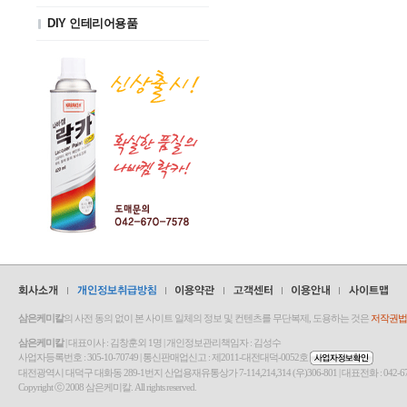
DIY 인테리어용품
삼은케미칼
의 사전 동의 없이 본 사이트 일체의 정보 및 컨텐츠를 무단복제, 도용하는 것은
저작권법(
삼은케미칼
| 대표이사 : 김창훈외 1명 | 개인정보관리책임자 : 김성수
사업자등록번호 : 305-10-70749 | 통신판매업신고 : 제2011-대전대덕-0052호
대전광역시 대덕구 대화동 289-1번지 산업용재유통상가 7-114,214,314 (우)306-801 | 대표전화 : 042-670-7580 | Fa
Copyright ⓒ 2008 삼은케미칼. All rights reserved.