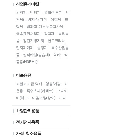
산업용케미칼
세척제
·
박리제
·
윤활/침투제
·
방
청제(녹방지)/녹제거
·
이형제
·
코
팅제
·
비파괴, 가스누출검사제
·
금속표면처리제
·
광택제
·
용접용
품
·
정전기방지제
·
핸드크리너
·
먼지제거제
·
몰딩제
·
특수산업용
품
·
실리카겔(방습제)
·
락카
·
식
품용(NSF H1)
미술용품
고밀도 고급 락카
·
형광/야광
·
고
온용
·
특수효과(이펙트)
·
프라이
머(하도)
·
마감코팅(상도)
·
기타
차량관리용품
전기전자용품
가정, 청소용품