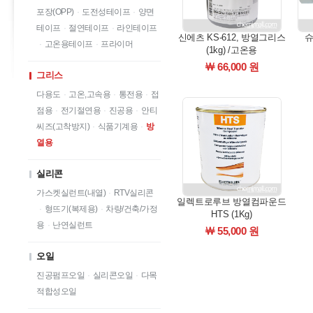
포장(OPP)
·
도전성테이프
·
양면
테이프
·
절연테이프
·
라인테이프
신에츠 KS-612, 방열그리스
슈
·
고온용테이프
·
프라이머
(1kg) /고온용
￦ 66,000 원
그리스
다용도
·
고온,고속용
·
통전용
·
접
점용
·
전기절연용
·
진공용
·
안티
씨즈(고착방지)
·
식품기계용
·
방
열용
실리콘
가스켓실런트(내열)
·
RTV실리콘
일렉트로루브 방열컴파운드
·
형뜨기(복제용)
·
차량/건축/가정
HTS (1Kg)
용
·
난연실런트
￦ 55,000 원
오일
진공펌프오일
·
실리콘오일
·
다목
적합성오일