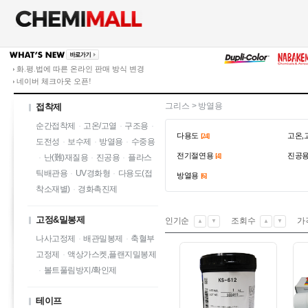
화.평.법에 따른 온라인 판매 방식 변경
네이버 체크아웃 오픈!
그리스
>
방열용
접착제
순간접착제
·
고온/고열
·
구조용
·
다용도
고온,
[24]
도전성
·
보수제
·
방열용
·
수중용
전기절연용
진공
[4]
·
난(難)재질용
·
진공용
·
플라스
틱배관용
·
UV경화형
·
다용도(접
방열용
[6]
착소재별)
·
경화촉진제
고정&밀봉제
인기순
조회수
가
▲
▼
▲
▼
나사고정제
·
배관밀봉제
·
축혈부
고정제
·
액상가스켓,플랜지밀봉제
·
볼트풀림방지/확인제
테이프