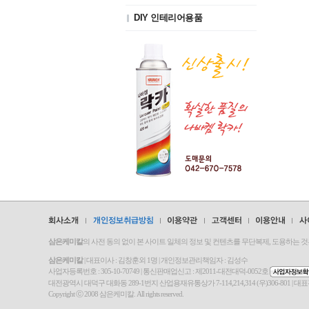
DIY 인테리어용품
삼은케미칼
의 사전 동의 없이 본 사이트 일체의 정보 및 컨텐츠를 무단복제, 도용하는 
삼은케미칼
| 대표이사 : 김창훈외 1명 | 개인정보관리책임자 : 김성수
사업자등록번호 : 305-10-70749 | 통신판매업신고 : 제2011-대전대덕-0052호
대전광역시 대덕구 대화동 289-1번지 산업용재유통상가 7-114,214,314 (우)306-801 | 대표전화 : 042-670
Copyright ⓒ 2008 삼은케미칼. All rights reserved.