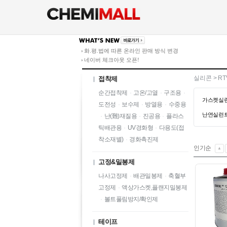
화.평.법에 따른 온라인 판매 방식 변경
네이버 체크아웃 오픈!
실리콘
>
R
접착제
순간접착제
·
고온/고열
·
구조용
·
가스켓실런
도전성
·
보수제
·
방열용
·
수중용
난연실런
·
난(難)재질용
·
진공용
·
플라스
틱배관용
·
UV경화형
·
다용도(접
착소재별)
·
경화촉진제
인기순
▲
고정&밀봉제
나사고정제
·
배관밀봉제
·
축혈부
고정제
·
액상가스켓,플랜지밀봉제
·
볼트풀림방지/확인제
테이프