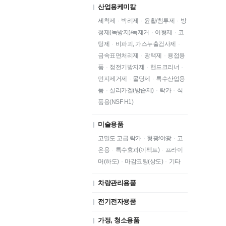
산업용케미칼
세척제
·
박리제
·
윤활/침투제
·
방
청제(녹방지)/녹제거
·
이형제
·
코
팅제
·
비파괴, 가스누출검사제
·
금속표면처리제
·
광택제
·
용접용
품
·
정전기방지제
·
핸드크리너
·
먼지제거제
·
몰딩제
·
특수산업용
품
·
실리카겔(방습제)
·
락카
·
식
품용(NSF H1)
미술용품
고밀도 고급 락카
·
형광/야광
·
고
온용
·
특수효과(이펙트)
·
프라이
머(하도)
·
마감코팅(상도)
·
기타
차량관리용품
전기전자용품
가정, 청소용품