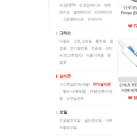
포장(OPP)
·
도전성테이프
·
양면
다우코닝 
테이프
·
절연테이프
·
라인테이프
Primer 
·
고온용테이프
·
프라이머
￦ 7
그리스
다용도
·
고온,고속용
·
통전용
·
접
점용
·
전기절연용
·
진공용
·
안티
씨즈(고착방지)
·
식품기계용
·
방
열용
실리콘
가스켓실런트(내열)
·
RTV실리콘
신에츠 KE
지(백색/투
·
형뜨기(복제용)
·
차량/건축/가정
￦ 1
용
·
난연실런트
오일
진공펌프오일
·
실리콘오일
·
다목
적합성오일