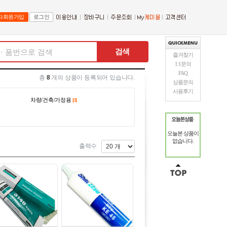
자회원가입
로그인
검색
즐겨찾기
1:1문의
FAQ
총
8
개의 상품이 등록되어 있습니다.
상품문의
사용후기
차량/건축/가정용
[3]
오늘본 상품이
없습니다.
출력수