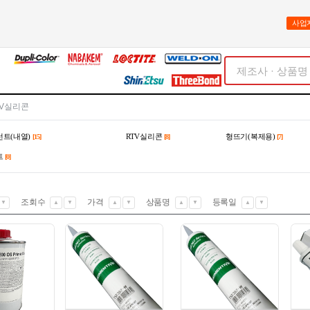
사업
TV실리콘
트(내열)
RTV실리콘
형뜨기(복제용)
[15]
[8]
[7]
트
[0]
조회수
가격
상품명
등록일
▼
▲
▼
▲
▼
▲
▼
▲
▼