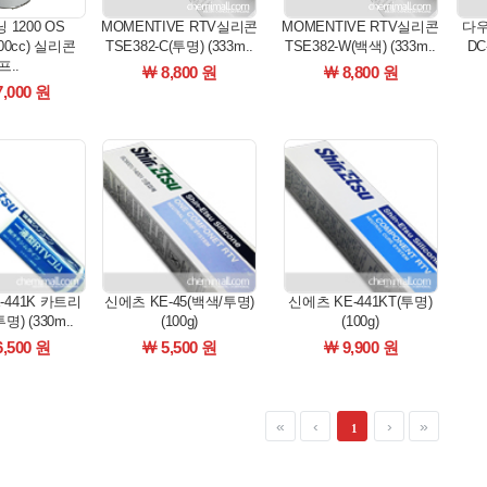
1200 OS
MOMENTIVE RTV실리콘
MOMENTIVE RTV실리콘
다
(500cc) 실리콘
TSE382-C(투명) (333m..
TSE382-W(백색) (333m..
DC-
프..
￦ 8,800 원
￦ 8,800 원
7,000 원
-441K 카트리
신에츠 KE-45(백색/투명)
신에츠 KE-441KT(투명)
명) (330m..
(100g)
(100g)
6,500 원
￦ 5,500 원
￦ 9,900 원
1