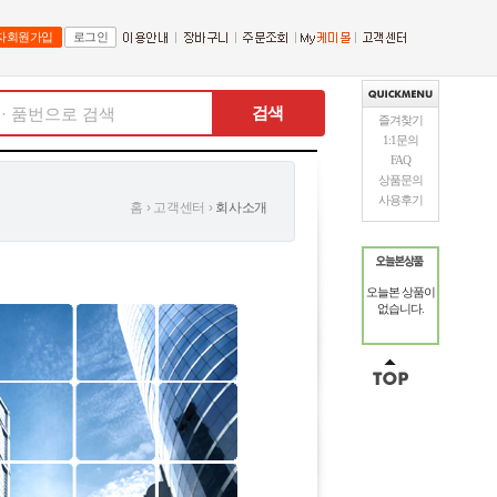
자회원가입
로그인
검색
즐겨찾기
1:1문의
FAQ
상품문의
사용후기
홈
› 고객센터
›
회사소개
오늘본 상품이
없습니다.