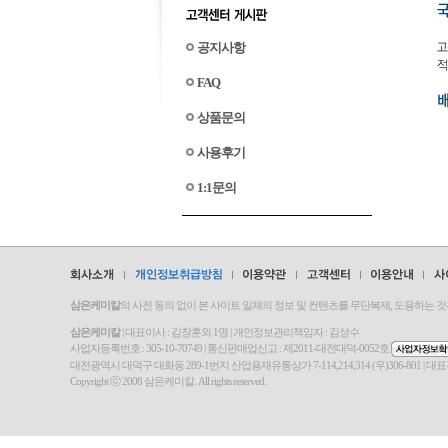
공지사항
FAQ
상품문의
사용후기
1:1문의
삼은케미칼
의 사전 동의 없이 본 사이트 일체의 정보 및 컨텐츠를 무단복제, 도용하는 
삼은케미칼
| 대표이사 : 김창훈외 1명 | 개인정보관리책임자 : 김성수
사업자등록번호 : 305-10-70749 | 통신판매업신고 : 제2011-대전대덕-0052호
대전광역시 대덕구 대화동 289-1번지 산업용재유통상가 7-114,214,314 (우)306-801 | 대표전화 : 042-670
Copyright ⓒ 2008 삼은케미칼. All rights reserved.