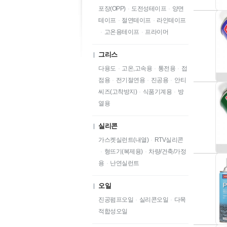
포장(OPP)
·
도전성테이프
·
양면
테이프
·
절연테이프
·
라인테이프
·
고온용테이프
·
프라이머
그리스
다용도
·
고온,고속용
·
통전용
·
접
점용
·
전기절연용
·
진공용
·
안티
씨즈(고착방지)
·
식품기계용
·
방
열용
실리콘
가스켓실런트(내열)
·
RTV실리콘
·
형뜨기(복제용)
·
차량/건축/가정
용
·
난연실런트
오일
진공펌프오일
·
실리콘오일
·
다목
적합성오일