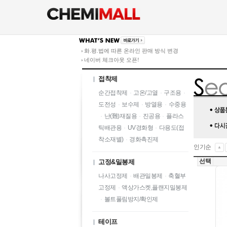
화.평.법에 따른 온라인 판매 방식 변경
네이버 체크아웃 오픈!
접착제
순간접착제
·
고온/고열
·
구조용
·
도전성
·
보수제
·
방열용
·
수중용
·
난(難)재질용
·
진공용
·
플라스
틱배관용
·
UV경화형
·
다용도(접
착소재별)
·
경화촉진제
인기순
▲
선택
고정&밀봉제
나사고정제
·
배관밀봉제
·
축혈부
고정제
·
액상가스켓,플랜지밀봉제
·
볼트풀림방지/확인제
테이프