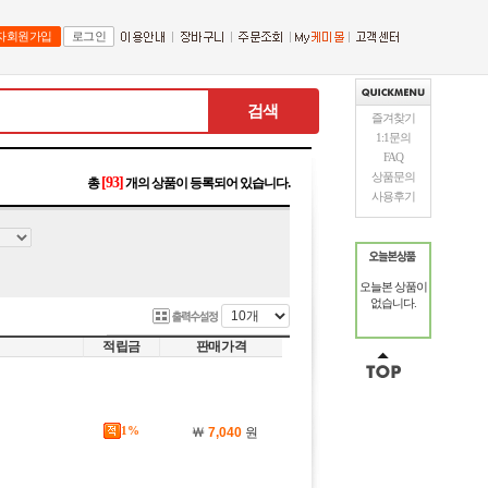
자회원가입
로그인
검색
즐겨찾기
1:1문의
FAQ
상품문의
[93]
총
개의 상품이 등록되어 있습니다.
사용후기
오늘본 상품이
없습니다.
적립금
판매가격
1%
￦
7,040
원