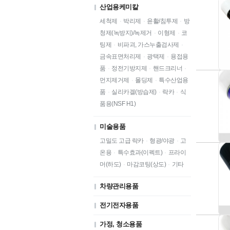
산업용케미칼
세척제
·
박리제
·
윤활/침투제
·
방
청제(녹방지)/녹제거
·
이형제
·
코
팅제
·
비파괴, 가스누출검사제
·
금속표면처리제
·
광택제
·
용접용
품
·
정전기방지제
·
핸드크리너
·
먼지제거제
·
몰딩제
·
특수산업용
품
·
실리카겔(방습제)
·
락카
·
식
품용(NSF H1)
미술용품
고밀도 고급 락카
·
형광/야광
·
고
온용
·
특수효과(이펙트)
·
프라이
머(하도)
·
마감코팅(상도)
·
기타
차량관리용품
전기전자용품
가정, 청소용품