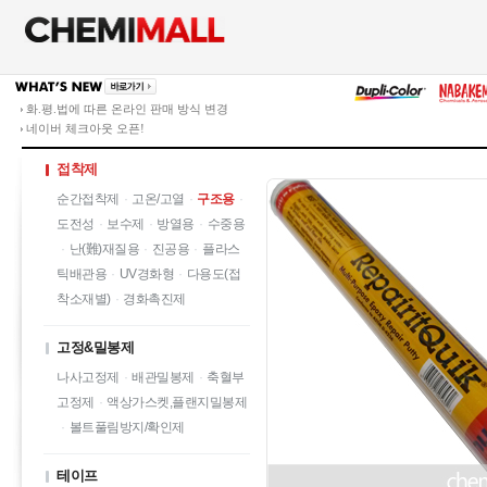
화.평.법에 따른 온라인 판매 방식 변경
네이버 체크아웃 오픈!
접착제
순간접착제
·
고온/고열
·
구조용
·
도전성
·
보수제
·
방열용
·
수중용
·
난(難)재질용
·
진공용
·
플라스
틱배관용
·
UV경화형
·
다용도(접
착소재별)
·
경화촉진제
고정&밀봉제
나사고정제
·
배관밀봉제
·
축혈부
고정제
·
액상가스켓,플랜지밀봉제
·
볼트풀림방지/확인제
테이프