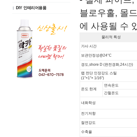
DIY 인테리어용품
블로우홀, 몰드,
에 사용될 수 
물리적 특성
가사 시간
보관안정성@24°C
경도,shore D (완전경화,24시간)
랩 전단 인장강도 스틸
(1"×1"× 1/16")
연속온도
온도 한계
간헐온도
내화학성
전기저항
절연강도
수축율