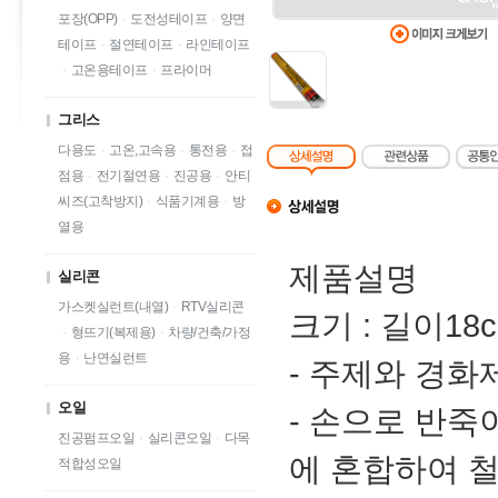
포장(OPP)
·
도전성테이프
·
양면
테이프
·
절연테이프
·
라인테이프
·
고온용테이프
·
프라이머
그리스
다용도
·
고온,고속용
·
통전용
·
접
점용
·
전기절연용
·
진공용
·
안티
씨즈(고착방지)
·
식품기계용
·
방
열용
제품설명
실리콘
가스켓실런트(내열)
·
RTV실리콘
크기 : 길이18c
·
형뜨기(복제용)
·
차량/건축/가정
용
·
난연실런트
- 주제와 경화
오일
- 손으로 반죽
진공펌프오일
·
실리콘오일
·
다목
에 혼합하여 
적합성오일