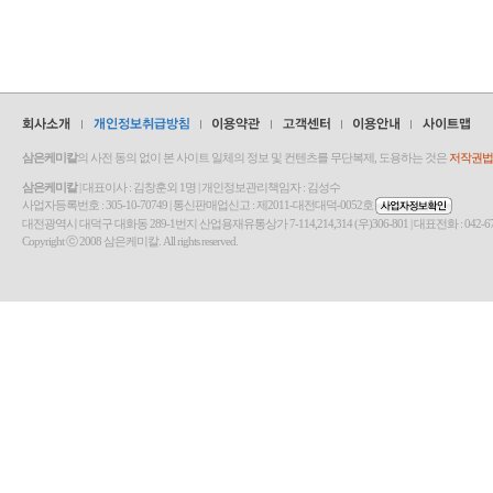
삼은케미칼
의 사전 동의 없이 본 사이트 일체의 정보 및 컨텐츠를 무단복제, 도용하는 것은
저작권법(
삼은케미칼
| 대표이사 : 김창훈외 1명 | 개인정보관리책임자 : 김성수
사업자등록번호 : 305-10-70749 | 통신판매업신고 : 제2011-대전대덕-0052호
대전광역시 대덕구 대화동 289-1번지 산업용재유통상가 7-114,214,314 (우)306-801 | 대표전화 : 042-670-7580 | Fa
Copyright ⓒ 2008 삼은케미칼. All rights reserved.