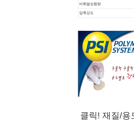
비휘발성함량
압축강도
클릭! 재질/