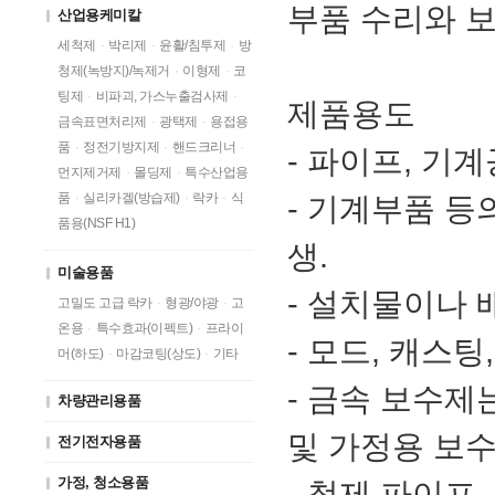
부품 수리와 보
산업용케미칼
세척제
·
박리제
·
윤활/침투제
·
방
청제(녹방지)/녹제거
·
이형제
·
코
팅제
·
비파괴, 가스누출검사제
·
제품용도
금속표면처리제
·
광택제
·
용접용
품
·
정전기방지제
·
핸드크리너
·
- 파이프, 기
먼지제거제
·
몰딩제
·
특수산업용
품
·
실리카겔(방습제)
·
락카
·
식
- 기계부품 등
품용(NSF H1)
생.
미술용품
- 설치물이나 
고밀도 고급 락카
·
형광/야광
·
고
온용
·
특수효과(이펙트)
·
프라이
- 모드, 캐스팅
머(하도)
·
마감코팅(상도)
·
기타
- 금속 보수제
차량관리용품
및 가정용 보수
전기전자용품
가정, 청소용품
- 철제 파이프,