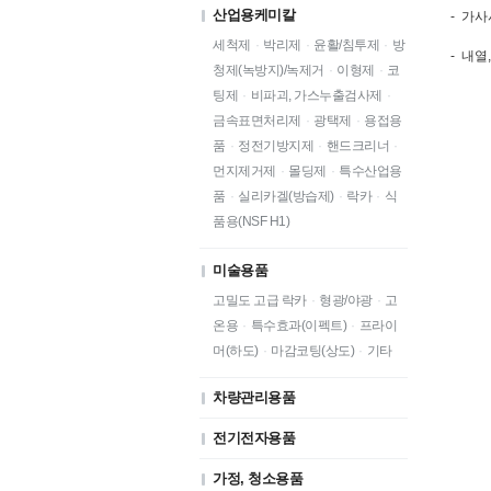
산업용케미칼
- 가사시
세척제
·
박리제
·
윤활/침투제
·
방
- 내열
청제(녹방지)/녹제거
·
이형제
·
코
팅제
·
비파괴, 가스누출검사제
·
금속표면처리제
·
광택제
·
용접용
품
·
정전기방지제
·
핸드크리너
·
먼지제거제
·
몰딩제
·
특수산업용
품
·
실리카겔(방습제)
·
락카
·
식
품용(NSF H1)
미술용품
고밀도 고급 락카
·
형광/야광
·
고
온용
·
특수효과(이펙트)
·
프라이
머(하도)
·
마감코팅(상도)
·
기타
차량관리용품
전기전자용품
가정, 청소용품