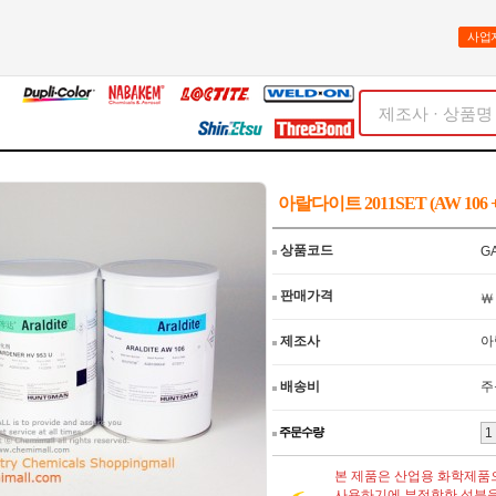
사업
아랄다이트 2011SET (AW 106 + 
상품코드
G
판매가격
제조사
아
배송비
주
주문수량
본 제품은 산업용 화학제품
사용하기에 부적합한 성분을