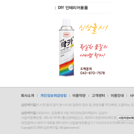
DIY 인테리어용품
삼은케미칼
의 사전 동의 없이 본 사이트 일체의 정보 및 컨텐츠를 무단복제, 도용하는 
삼은케미칼
| 대표이사 : 김창훈외 1명 | 개인정보관리책임자 : 김성수
사업자등록번호 : 305-10-70749 | 통신판매업신고 : 제2011-대전대덕-0052호
대전광역시 대덕구 대화동 289-1번지 산업용재유통상가 7-114,214,314 (우)306-801 | 대표전화 : 042-670
Copyright ⓒ 2008 삼은케미칼. All rights reserved.