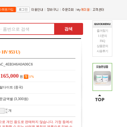
자회원가입
로그인
검색
즐겨찾기
1:1문의
FAQ
상품문의
사용후기
HV 953 U)
AC_4EB346A0A06C6
165,000
￦
원
1%
랄다이트 (중국)
문금액별 (3,300원)
개
으로 개인 용도로 판매하지 않습니다. 가정 등에서
 포함할 수 있는 산업용 목적의 제품으로 일반 소