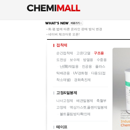
화.평.법에 따른 온라인 판매 방식 변경
네이버 체크아웃 오픈!
접착제
순간접착제
·
고온/고열
·
구조용
·
도전성
·
보수제
·
방열용
·
수중용
·
난(難)재질용
·
진공용
·
플라스
틱배관용
·
UV경화형
·
다용도(접
착소재별)
·
경화촉진제
고정&밀봉제
나사고정제
·
배관밀봉제
·
축혈부
고정제
·
액상가스켓,플랜지밀봉제
·
볼트풀림방지/확인제
테이프