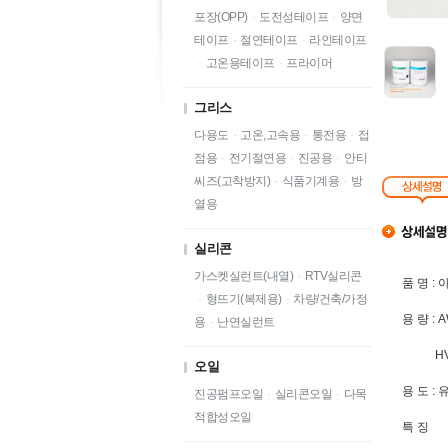
포장(OPP)
·
도전성테이프
·
양면
테이프
·
절연테이프
·
라인테이프
·
고온용테이프
·
프라이머
그리스
다용도
·
고온,고속용
·
통전용
·
접
점용
·
전기절연용
·
진공용
·
안티
씨즈(고착방지)
·
식품기계용
·
방
열용
실리콘
가스켓실런트(내열)
·
RTV실리콘
품 명 : 
·
형뜨기(복제용)
·
차량/건축/가정
용 량 : A
용
·
난연실런트
HV 95
오일
용 도 :
진공펌프오일
·
실리콘오일
·
다목
적합성오일
특 징